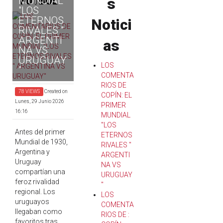
MUNDIAL
FUTBOL
s
"LOS
ETERNOS
Notici
RIVALES "
ARGENTI
as
NA VS
URUGUAY
LOS
"
COMENTA
RIOS DE
78 VIEWS
Created on
COPÍN: EL
Lunes, 29 Junio 2026
PRIMER
16:16
MUNDIAL
"LOS
Antes del primer
ETERNOS
Mundial de 1930,
RIVALES "
Argentina y
ARGENTI
Uruguay
NA VS
compartían una
URUGUAY
feroz rivalidad
"
regional. Los
LOS
uruguayos
COMENTA
llegaban como
RIOS DE :
favoritos tras