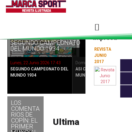
Edición
Futbol
impresa
SEGUNDO CAMPEONATO
DEL MUNDO 1934
REVISTA
JUNIO
2017
6
Lunes, 22 Junio 2026 17:43
Domingo, 21 Junio 2026 12:25
SEGUNDO CAMPEONATO DEL
ASI COMENZÓ EL PRIMER
MUNDO 1934
MUNDIAL .
LOS
COMENTA
RIOS DE
Ultima
COPÍN: EL
PRIMER