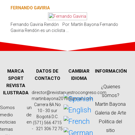
FERNANDO GAVIRIA
Fernando Gaviria Rendón Por: Martín Bayona Fernando
Gaviria Rendón es un ciclista ...
MARCA
DATOS DE
CAMBIAR
INFORMACIÓN
SPORT
CONTACTO
IDIOMA
REVISTA
¿Quienes
ILUSTRADA
director@revistanuestrocongreso.com
somos?
martinbayona2016@gmail.com
Martin Bayona
Carrera 8A No
Somos un
10 - 30 sur
Galeria de Arte
medio de
Bogotá D.C.
Politica del
noticias en
(571) 566 4715
- 321 306 72 75
temas
sitio