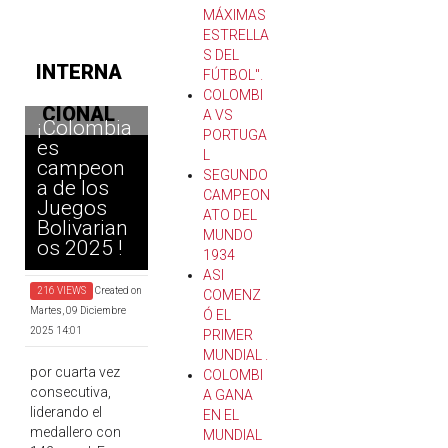
MÁXIMAS
ESTRELLA
S DEL
INTERNA
FÚTBOL".
COLOMBI
CIONAL
A VS
¡Colombia
PORTUGA
es
L
campeon
SEGUNDO
a de los
CAMPEON
Juegos
ATO DEL
Bolivarian
MUNDO
os 2025 !
1934
ASI
216 VIEWS
Created on
COMENZ
Martes, 09 Diciembre
Ó EL
2025 14:01
PRIMER
MUNDIAL .
por cuarta vez
COLOMBI
consecutiva,
A GANA
liderando el
EN EL
medallero con
MUNDIAL