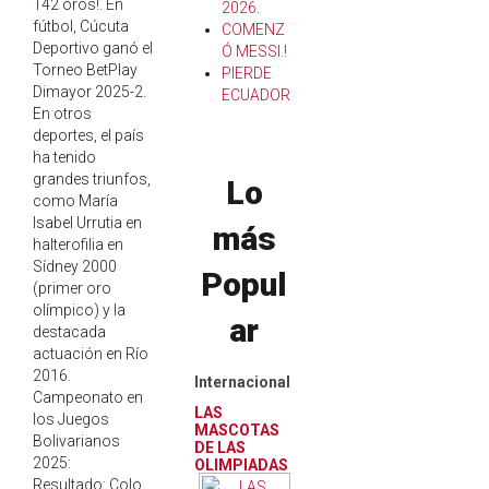
142 oros!. En
2026.
fútbol, Cúcuta
COMENZ
Deportivo ganó el
Ó MESSI.!
Torneo BetPlay
PIERDE
Dimayor 2025-2.
ECUADOR
En otros
deportes, el país
ha tenido
grandes triunfos,
Lo
como María
Isabel Urrutia en
más
halterofilia en
Sídney 2000
Popul
(primer oro
olímpico) y la
ar
destacada
actuación en Río
2016.
Internacional
Campeonato en
LAS
los Juegos
MASCOTAS
Bolivarianos
DE LAS
2025:
OLIMPIADAS
Resultado: Colo