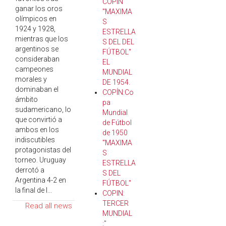
COPÍN
ganar los oros
"MAXIMA
olímpicos en
S
1924 y 1928,
ESTRELLA
mientras que los
S DEL DEL
argentinos se
FÚTBOL"
consideraban
EL
campeones
MUNDIAL
morales y
DE 1954.
dominaban el
COPÍN:Co
ámbito
pa
sudamericano, lo
Mundial
que convirtió a
de Fútbol
ambos en los
de 1950
indiscutibles
"MAXIMA
protagonistas del
S
torneo. Uruguay
ESTRELLA
derrotó a
S DEL
Argentina 4-2 en
FÚTBOL"
la final de l...
COPIN:
TERCER
Read all news
MUNDIAL
:"