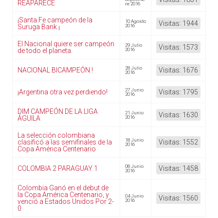
REAPARECE
re 2016
¡Santa Fe campeón de la
10 Agosto
Visitas: 1944
Suruga Bank ¡
2016
El Nacional quiere ser campeón
29 Julio
Visitas: 1573
de todo el planeta.
2016
28 Julio
NACIONAL BICAMPEÓN !
Visitas: 1676
2016
27 Junio
¡Argentina otra vez perdiendo!
Visitas: 1795
2016
DIM CAMPEÓN DE LA LIGA
21 Junio
Visitas: 1630
ÁGUILA
2016
La selección colombiana
18 Junio
clasificó a las semifinales de la
Visitas: 1552
2016
Copa América Centenario
08 Junio
COLOMBIA 2 PARAGUAY 1
Visitas: 1458
2016
Colombia Ganó en el debut de
la Copa América Centenario, y
04 Junio
Visitas: 1560
venció a Estados Unidos Por 2-
2016
0