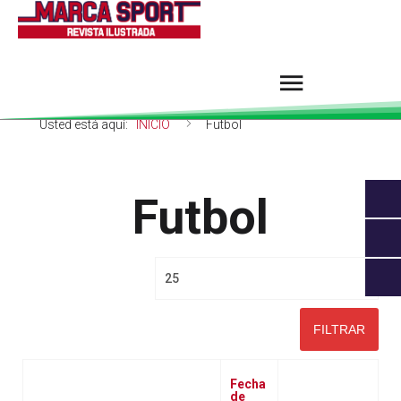
Usted está aquí:
INICIO
Futbol
Futbol
Cantidad a mostrar
FILTRAR
Fecha
de