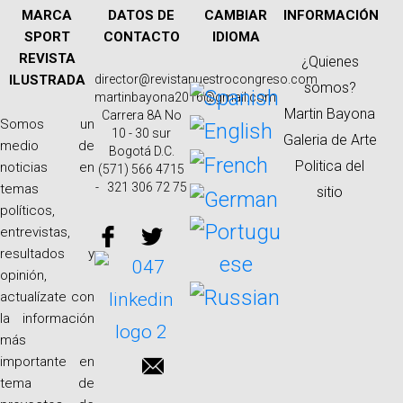
MARCA
DATOS DE
CAMBIAR
INFORMACIÓN
SPORT
CONTACTO
IDIOMA
REVISTA
¿Quienes
ILUSTRADA
director@revistanuestrocongreso.com
somos?
martinbayona2016@gmail.com
Martin Bayona
Carrera 8A No
Somos un
10 - 30 sur
Galeria de Arte
medio de
Bogotá D.C.
Politica del
noticias en
(571) 566 4715
- 321 306 72 75
temas
sitio
políticos,
entrevistas,
resultados y
opinión,
actualízate con
la información
más
importante en
tema de