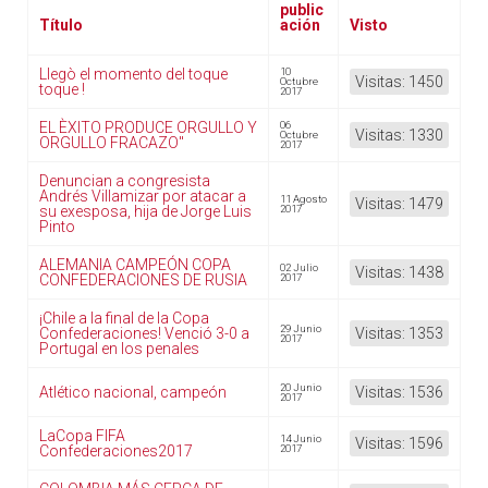
public
Título
ación
Visto
Llegò el momento del toque
10
Visitas: 1450
Octubre
toque !
2017
EL ÈXITO PRODUCE ORGULLO Y
06
Visitas: 1330
Octubre
ORGULLO FRACAZO"
2017
Denuncian a congresista
Andrés Villamizar por atacar a
11 Agosto
Visitas: 1479
su exesposa, hija de Jorge Luis
2017
Pinto
ALEMANIA CAMPEÓN COPA
02 Julio
Visitas: 1438
CONFEDERACIONES DE RUSIA
2017
¡Chile a la final de la Copa
29 Junio
Confederaciones! Venció 3-0 a
Visitas: 1353
2017
Portugal en los penales
20 Junio
Atlético nacional, campeón
Visitas: 1536
2017
LaCopa FIFA
14 Junio
Visitas: 1596
Confederaciones2017
2017