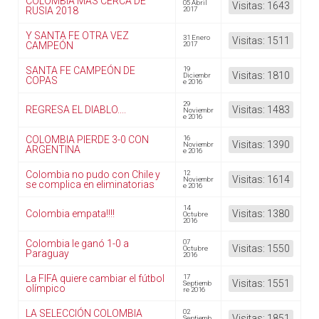
COLOMBIA MÁS CERCA DE
05 Abril
Visitas: 1643
RUSIA 2018
2017
Y SANTA FE OTRA VEZ
31 Enero
Visitas: 1511
CAMPEÓN
2017
SANTA FE CAMPEÓN DE
19
Visitas: 1810
Diciembr
COPAS
e 2016
29
REGRESA EL DIABLO....
Visitas: 1483
Noviembr
e 2016
COLOMBIA PIERDE 3-0 CON
16
Visitas: 1390
Noviembr
ARGENTINA
e 2016
Colombia no pudo con Chile y
12
Visitas: 1614
Noviembr
se complica en eliminatorias
e 2016
14
Colombia empata!!!!
Visitas: 1380
Octubre
2016
Colombia le ganó 1-0 a
07
Visitas: 1550
Octubre
Paraguay
2016
La FIFA quiere cambiar el fútbol
17
Visitas: 1551
Septiemb
olímpico
re 2016
LA SELECCIÓN COLOMBIA
02
Visitas: 1851
Septiemb