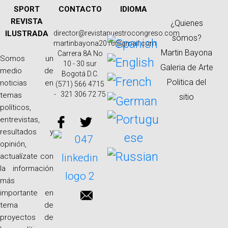
SPORT
CONTACTO
IDIOMA
REVISTA
¿Quienes
ILUSTRADA
director@revistanuestrocongreso.com
somos?
martinbayona2016@gmail.com
Martin Bayona
Carrera 8A No
Somos un
10 - 30 sur
Galeria de Arte
medio de
Bogotá D.C.
Politica del
noticias en
(571) 566 4715
- 321 306 72 75
temas
sitio
políticos,
entrevistas,
resultados y
opinión,
actualízate con
la información
más
importante en
tema de
proyectos de