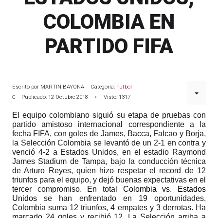
COLOMBIA EN
PARTIDO FIFA
Escrito por
MARTIN BAYONA
Categoría:
Futbol
Publicado: 12 Octubre 2018
Visto: 1317
El equipo colombiano siguió su etapa de pruebas
con
partido amistoso internacional
correspondiente a la
fecha
FIFA, c
on goles de James, Bacca, Falcao y Borja,
la Selección Colombia se levantó de un 2-1 en contra y
venció 4-2 a Estados Unidos,
en el estadio Raymond
James Stadium de Tampa,
bajo la conducción técnica
de Arturo Reyes
, quien hizo respetar el record de 12
triunfos para el equipo,
y dejó buenas expectativas en el
tercer compromiso
.
En total
Colombia vs. Estados
Unidos
se han enfrentado en 19 oportunidades,
Colombia suma 12 triunfos, 4 empates y 3 derrotas. Ha
marcado 24 goles y recibió 12. La Selección arriba a