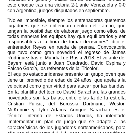
este choque tras una victoria 2-1 ante Venezuela y 0-0
con Argentina, juegos disputados en septiembre.
"No es imposible, siempre los entrenadores queremos
jugadores que se entiendan dentro del campo, que
tengan la posibilidad de elaborar juego como ellos, de
todas maneras
los equipos hay que equilibrarlos y ser
responsables a la hora de tomar decisiones"
, dijo el
entrenador Reyes en rueda de prensa. Convocatoria
que tuvo como gran novedad
el regreso de James
Rodríguez tras el Mundial de Rusia 2018
. El volante del
Bayern está junto a Juan Cuadrado, David Ospina y
Falcao García, los referentes de la 'Tricolor'.
El equipo estadounidense presento un grupo joven que
tiene un promedio de edad de 24 años, que apela a la
velocidad como gran virtud para atacar por las bandas.
En la plantilla del técnico David Sarachan, las grandes
novedades son las bajas
, entre ellas la de
la estrella
Cristian Pulisic, del Borussia Dortmund; Weston
McKennie y Tyler Adams.
Aunque Sarachan es el
técnico interino de Estados Unidos, ha intentado
implementar un plan de juego que se adapte a las
características de los jugadores norteamericanos,
para