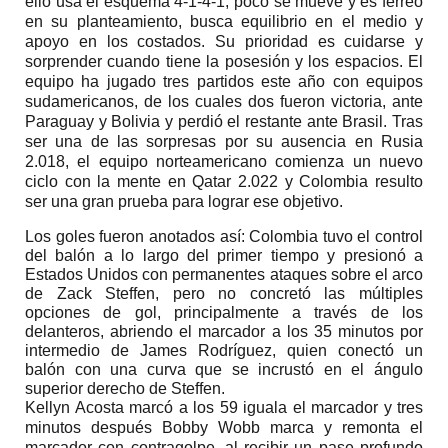
ello usa el esquema 4-1-4-1, poco se mueve y es férreo
en su planteamiento
, busca equilibrio en el medio y
apoyo en los costados. Su prioridad es cuidarse y
sorprender cuando tiene la posesión y los espacios. El
equipo ha jugado tres partidos este año con equipos
sudamericanos, de los cuales dos fueron victoria, ante
Paraguay y Bolivia y perdió el restante ante Brasil.
Tras
ser una de las sorpresas por su ausencia en Rusia
2.018, el equipo norteamericano comienza un nuevo
ciclo
con la mente en Qatar 2.022 y Colombia resulto
ser una gran prueba para lograr ese objetivo.
Los goles fueron anotados así:
Colombia
tuvo el control
del balón a lo largo del primer tiempo y presionó a
Estados Unidos con permanentes ataques sobre el arco
de Zack Steffen, pero no concretó las múltiples
opciones de gol, principalmente a través de los
delanteros, abriendo el marcador a los 35 minutos por
intermedio de James Rodríguez
, quien conectó un
balón con una curva que se incrustó en el ángulo
superior derecho de Steffen.
Kellyn Acosta marcó a los 59 iguala el marcador y tres
minutos después Bobby Wobb marca y remonta el
marcador con contragolpe, al recibir un pase profundo