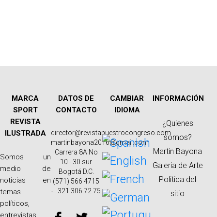
MARCA
DATOS DE
CAMBIAR
INFORMACIÓN
SPORT
CONTACTO
IDIOMA
REVISTA
¿Quienes
ILUSTRADA
director@revistanuestrocongreso.com
somos?
martinbayona2016@gmail.com
Martin Bayona
Carrera 8A No
Somos un
10 - 30 sur
Galeria de Arte
medio de
Bogotá D.C.
Politica del
noticias en
(571) 566 4715
- 321 306 72 75
temas
sitio
políticos,
entrevistas,