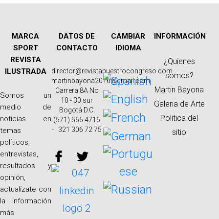
MARCA
DATOS DE
CAMBIAR
INFORMACIÓN
SPORT
CONTACTO
IDIOMA
REVISTA
¿Quienes
ILUSTRADA
director@revistanuestrocongreso.com
somos?
martinbayona2016@gmail.com
Martin Bayona
Carrera 8A No
Somos un
10 - 30 sur
Galeria de Arte
medio de
Bogotá D.C.
Politica del
noticias en
(571) 566 4715
- 321 306 72 75
temas
sitio
políticos,
entrevistas,
resultados y
opinión,
actualízate con
la información
más